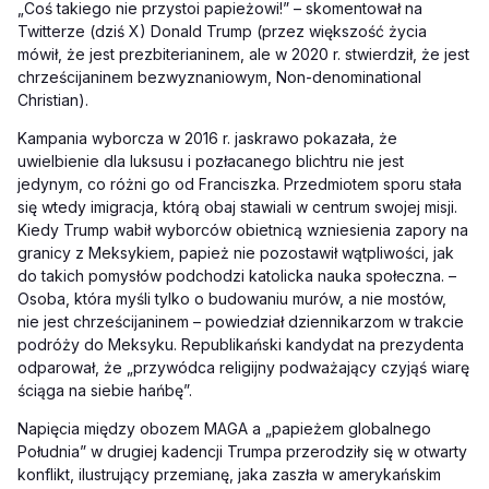
„Coś takiego nie przystoi papieżowi!” – skomentował na
Twitterze (dziś X) Donald Trump (przez większość życia
mówił, że jest prezbiterianinem, ale w 2020 r. stwierdził, że jest
chrześcijaninem bezwyznaniowym, Non-denominational
Christian).
Kampania wyborcza w 2016 r. jaskrawo pokazała, że
uwielbienie dla luksusu i pozłacanego blichtru nie jest
jedynym, co różni go od Franciszka. Przedmiotem sporu stała
się wtedy imigracja, którą obaj stawiali w centrum swojej misji.
Kiedy Trump wabił wyborców obietnicą wzniesienia zapory na
granicy z Meksykiem, papież nie pozostawił wątpliwości, jak
do takich pomysłów podchodzi katolicka nauka społeczna. –
Osoba, która myśli tylko o budowaniu murów, a nie mostów,
nie jest chrześcijaninem – powiedział dziennikarzom w trakcie
podróży do Meksyku. Republikański kandydat na prezydenta
odparował, że „przywódca religijny podważający czyjąś wiarę
ściąga na siebie hańbę”.
Napięcia między obozem MAGA a „papieżem globalnego
Południa” w drugiej kadencji Trumpa przerodziły się w otwarty
konflikt, ilustrujący przemianę, jaka zaszła w amerykańskim