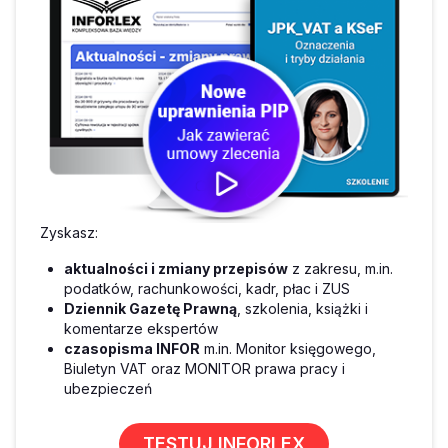
Zyskasz:
aktualności i zmiany przepisów
z zakresu, m.in.
podatków, rachunkowości, kadr, płac i ZUS
Dziennik Gazetę Prawną
, szkolenia, książki i
komentarze ekspertów
czasopisma INFOR
m.in. Monitor księgowego,
Biuletyn VAT oraz MONITOR prawa pracy i
ubezpieczeń
TESTUJ INFORLEX