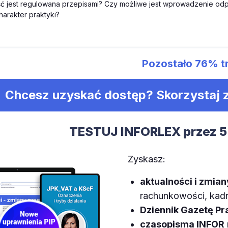
ć jest regulowana przepisami? Czy możliwe jest wprowadzenie odp
harakter praktyki?
Pozostało
76%
t
Chcesz uzyskać dostęp? Skorzystaj
TESTUJ INFORLEX przez 5
Zyskasz:
aktualności i zmia
rachunkowości, kadr,
Dziennik Gazetę P
czasopisma INFOR