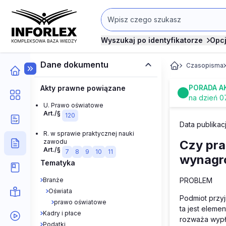
Wyszukaj po identyfikatorze
Opc
Dane dokumentu
Czasopisma
PORADA A
Akty prawne powiązane
na dzień 0
U. Prawo oświatowe
Art./§
120
Data publikacj
R. w sprawie praktycznej nauki
zawodu
Czy pra
Art./§
7
8
9
10
11
wynagr
Tematyka
Branże
PROBLEM
Oświata
Podmiot przyj
prawo oświatowe
ta jest eleme
Kadry i płace
rozważa wypł
Podatki