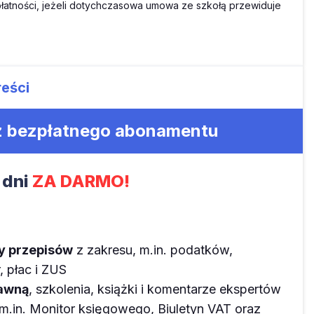
łatności, jeżeli dotychczasowa umowa ze szkołą przewiduje
reści
 z bezpłatnego abonamentu
 dni
ZA DARMO!
ny przepisów
z zakresu, m.in. podatków,
 płac i ZUS
rawną
, szkolenia, książki i komentarze ekspertów
m.in. Monitor księgowego, Biuletyn VAT oraz