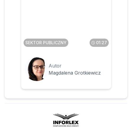
Czy pomoc dydaktyczna
będzie klasyfikowana w §
777 bez względu na kwotę
SEKTOR PUBLICZNY
01:27
Autor
Magdalena Grotkiewicz