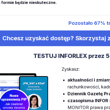
 formie będzie nieskuteczne.
Pozostało
67%
t
Chcesz uzyskać dostęp? Skorzystaj
TESTUJ INFORLEX przez 5
Zyskasz:
aktualności i zmia
rachunkowości, kadr,
Dziennik Gazetę P
czasopisma INFOR
MONITOR prawa prac