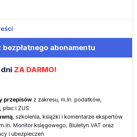
reści
 z bezpłatnego abonamentu
 dni
ZA DARMO!
ny przepisów
z zakresu, m.in. podatków,
 płac i ZUS
rawną
, szkolenia, książki i komentarze ekspertów
m.in. Monitor księgowego, Biuletyn VAT oraz
y i ubezpieczeń