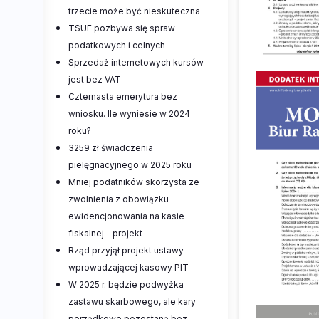
trzecie może być nieskuteczna
TSUE pozbywa się spraw
podatkowych i celnych
Sprzedaż internetowych kursów
jest bez VAT
Czternasta emerytura bez
wniosku. Ile wyniesie w 2024
roku?
3259 zł świadczenia
pielęgnacyjnego w 2025 roku
Mniej podatników skorzysta ze
zwolnienia z obowiązku
ewidencjonowania na kasie
fiskalnej - projekt
Rząd przyjął projekt ustawy
wprowadzającej kasowy PIT
W 2025 r. będzie podwyżka
zastawu skarbowego, ale kary
porządkowe pozostaną bez