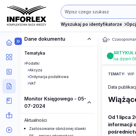
Wyszukaj po identyfikatorze
Opc
Dane dokumentu
Czasopisma
ARTYKUŁ 
Tematyka
na dzień 0
Podatki
Akcyza
TEMATY:
WIP
Ordynacja podatkowa
VAT
Data publikacj
Wiążące
Monitor Księgowego - 05-
07-2024
Od 1 lipca 
Aktualności
informacji 
Zastosowanie obniżonej stawki
pośrednict
9% - zmiana interpretacji