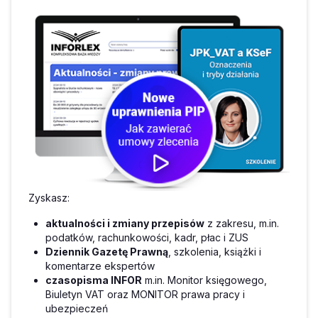
Zyskasz:
aktualności i zmiany przepisów
z zakresu, m.in.
podatków, rachunkowości, kadr, płac i ZUS
Dziennik Gazetę Prawną
, szkolenia, książki i
komentarze ekspertów
czasopisma INFOR
m.in. Monitor księgowego,
Biuletyn VAT oraz MONITOR prawa pracy i
ubezpieczeń