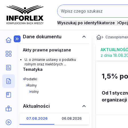
Wyszukaj po identyfikatorze
Opc
Dane dokumentu
Czasopisma
AKTUALNOŚ
Akty prawne powiązane
z dnia 18.08.2
U. o zmianie ustawy o podatku
rolnym oraz niektórych ...
Tematyka
1,5% po
Podatki
Rolny
rolny
Od 1 styczn
organizacji 
Aktualności
07.08.2026
06.08.2026