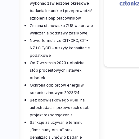
wykonać zawieszone okresowe
badania lekarskie i przeprowadzić
szkolenia bhp pracowników
Zmiana stanowiska ZUS w sprawie
wyliczania podstawy zasiłkowej
Nowe formularze CIT-CFC, CIT-
NZ i CIT/CFI – ruszyły konsultacje
podatkowe
Od 7 września 2023 r. obniżka
stóp procentowych i stawek
odsetek
Ochrona odbiorców energii w
sezonie zimowym 2023/24
Bez obowiązkowego KSeF na
autostradach i przewozach osób –
projekt rozporządzenia
Sankcje za używanie terminu
„firma audytorska” oraz
penalizacja umów o badanie