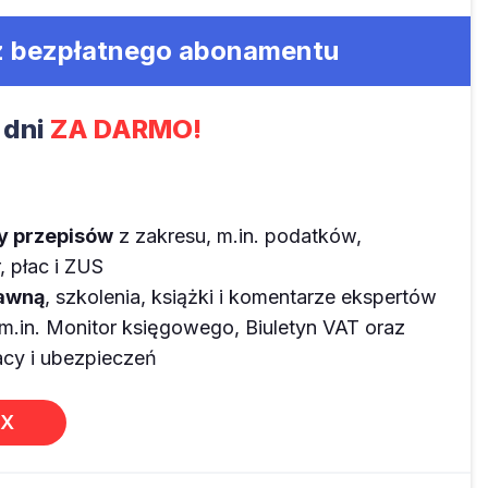
 z bezpłatnego abonamentu
 dni
ZA DARMO!
ny przepisów
z zakresu, m.in. podatków,
 płac i ZUS
rawną
, szkolenia, książki i komentarze ekspertów
m.in. Monitor księgowego, Biuletyn VAT oraz
y i ubezpieczeń
EX