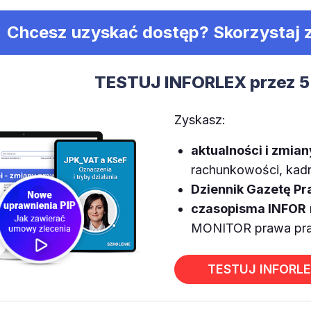
Chcesz uzyskać dostęp? Skorzystaj
TESTUJ INFORLEX przez 5
Zyskasz:
aktualności i zmia
rachunkowości, kadr,
Dziennik Gazetę P
czasopisma INFOR
MONITOR prawa prac
TESTUJ INFORL