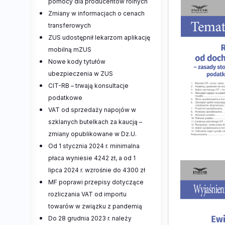
pomocy dla producentów rolnych
Zmiany w informacjach o cenach
transferowych
ZUS udostępnił lekarzom aplikację
mobilną mZUS
Nowe kody tytułów
ubezpieczenia w ZUS
CIT-RB – trwają konsultacje
podatkowe
VAT od sprzedaży napojów w
szklanych butelkach za kaucją –
zmiany opublikowane w Dz.U.
Od 1 stycznia 2024 r. minimalna
płaca wyniesie 4242 zł, a od 1
lipca 2024 r. wzrośnie do 4300 zł
MF poprawi przepisy dotyczące
rozliczania VAT od importu
towarów w związku z pandemią
Do 28 grudnia 2023 r. należy