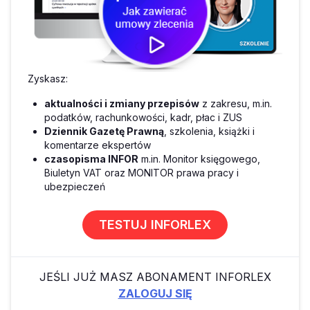
Zyskasz:
aktualności i zmiany przepisów
z zakresu, m.in.
podatków, rachunkowości, kadr, płac i ZUS
Dziennik Gazetę Prawną
, szkolenia, książki i
komentarze ekspertów
czasopisma INFOR
m.in. Monitor księgowego,
Biuletyn VAT oraz MONITOR prawa pracy i
ubezpieczeń
TESTUJ INFORLEX
JEŚLI JUŻ MASZ ABONAMENT INFORLEX
ZALOGUJ SIĘ