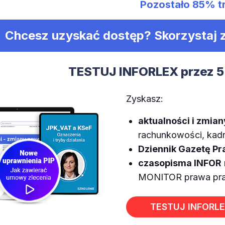
Pozostało
85%
t
Chcesz uzyskać dostęp? Skorzystaj
TESTUJ INFORLEX przez 5
Zyskasz:
aktualności i zmia
rachunkowości, kadr,
Dziennik Gazetę P
czasopisma INFOR
MONITOR prawa prac
TESTUJ INFORL