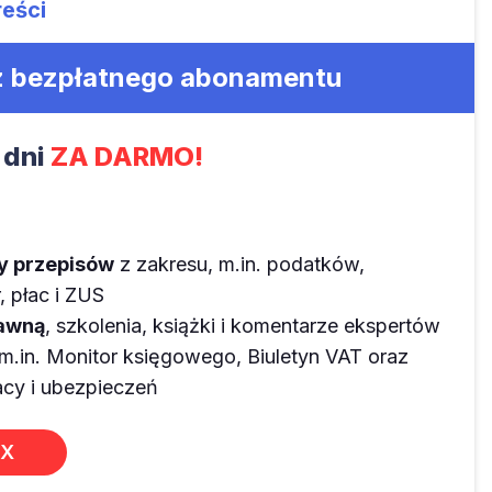
reści
 z bezpłatnego abonamentu
 dni
ZA DARMO!
ny przepisów
z zakresu, m.in. podatków,
 płac i ZUS
rawną
, szkolenia, książki i komentarze ekspertów
m.in. Monitor księgowego, Biuletyn VAT oraz
y i ubezpieczeń
EX