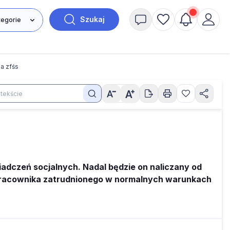
Szukaj
na zfśs
iadczeń socjalnych. Nadal będzie on naliczany od
 pracownika zatrudnionego w normalnych warunkach