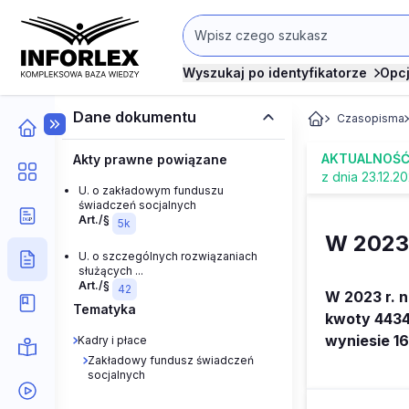
Wyszukaj po identyfikatorze
Opc
Dane dokumentu
Czasopisma
AKTUALNOŚ
Akty prawne powiązane
z dnia 23.12.2
U. o zakładowym funduszu
świadczeń socjalnych
Art./§
5k
W 2023 r
U. o szczególnych rozwiązaniach
służących ...
Art./§
42
W 2023 r. n
Tematyka
kwoty 4434
wyniesie 16
Kadry i płace
Zakładowy fundusz świadczeń
socjalnych