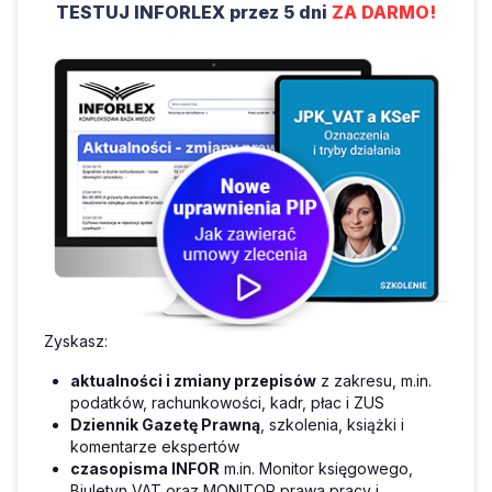
TESTUJ INFORLEX przez 5 dni
ZA DARMO!
Zyskasz:
aktualności i zmiany przepisów
z zakresu, m.in.
podatków, rachunkowości, kadr, płac i ZUS
Dziennik Gazetę Prawną
, szkolenia, książki i
komentarze ekspertów
czasopisma INFOR
m.in. Monitor księgowego,
Biuletyn VAT oraz MONITOR prawa pracy i